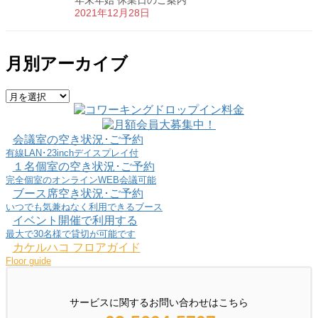
2021年12月28日
月別アーカイブ
月
別
ア
会議室の空き状況･ご予約
ー
有線LAN･23inchデイスプレイ付
カ
１名個室の空き状況･ご予約
イ
完全個室のオンラインWEB会議可能
ブ
ブース席空き状況･ご予約
いつでも気兼ねなく利用できるブース
イベント開催で利用する
最大で30名様で貸切が可能です
カケルハコ フロアガイド
Floor guide
サービスに関するお問い合わせはこちら