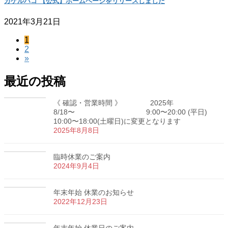
カケルハコ 【公式】ホームページをリリースしました
2021年3月21日
ペ
1
投
ペ
2
ー
稿
»
ー
ジ
ジ
の
最近の投稿
ペ
《 確認・営業時間 》 2025年
ー
8/18〜 9:00〜20:00 (平日)
10:00〜18:00(土曜日)に変更となります
ジ
2025年8月8日
送
り
臨時休業のご案内
2024年9月4日
年末年始 休業のお知らせ
2022年12月23日
年末年始 休業日のご案内