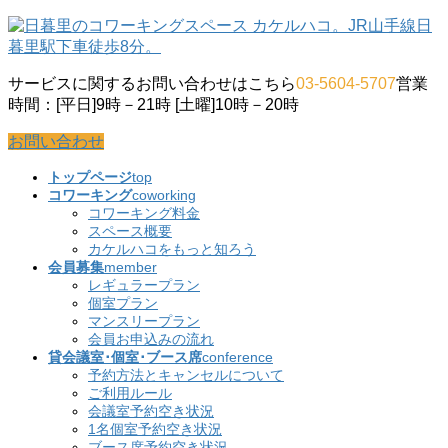
コ
ナ
ン
ビ
テ
ゲ
サービスに関するお問い合わせはこちら
03-5604-5707
営業
ン
ー
時間：[平日]9時－21時 [土曜]10時－20時
ツ
シ
に
ョ
お問い合わせ
移
ン
動
に
トップページ
top
移
コワーキング
coworking
動
コワーキング料金
スペース概要
カケルハコをもっと知ろう
会員募集
member
レギュラープラン
個室プラン
マンスリープラン
会員お申込みの流れ
貸会議室･個室･ブース席
conference
予約方法とキャンセルについて
ご利用ルール
会議室予約空き状況
1名個室予約空き状況
ブース席予約空き状況