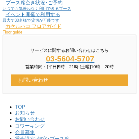
ブース席空き状況･ご予約
いつでも気兼ねなく利用できるブース
イベント開催で利用する
最大で30名様で貸切が可能です
カケルハコ フロアガイド
Floor guide
サービスに関するお問い合わせはこちら
03-5604-5707
営業時間：[平日]9時－21時 [土曜]10時－20時
お問い合わせ
TOP
お知らせ
お問い合わせ
コワーキング
会員募集
貸会議室･個室･ブース席