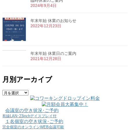
臨時休業のご案内
2024年9月4日
年末年始 休業のお知らせ
2022年12月23日
年末年始 休業日のご案内
2021年12月28日
月別アーカイブ
月
別
ア
会議室の空き状況･ご予約
ー
有線LAN･23inchデイスプレイ付
カ
１名個室の空き状況･ご予約
イ
完全個室のオンラインWEB会議可能
ブ