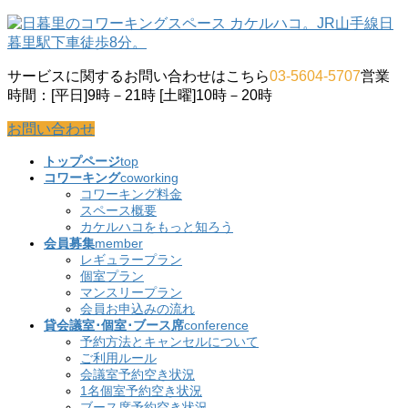
コ
ナ
ン
ビ
テ
ゲ
サービスに関するお問い合わせはこちら
03-5604-5707
営業
ン
ー
時間：[平日]9時－21時 [土曜]10時－20時
ツ
シ
に
ョ
お問い合わせ
移
ン
動
に
トップページ
top
移
コワーキング
coworking
動
コワーキング料金
スペース概要
カケルハコをもっと知ろう
会員募集
member
レギュラープラン
個室プラン
マンスリープラン
会員お申込みの流れ
貸会議室･個室･ブース席
conference
予約方法とキャンセルについて
ご利用ルール
会議室予約空き状況
1名個室予約空き状況
ブース席予約空き状況